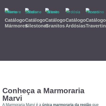
Catálogo
Catálogo
Catálogo
Catálogo
Catálogo
Mármores
Silestones
Granitos
Ardósias
Traverti
Conheça a Marmoraria
Marvi
A Marmoraria Marvi é a
única marmoraria da região
que