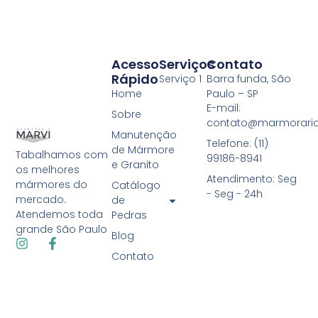
Acesso
Serviços
Contato
Rápido
Serviço 1
Barra funda, São
Home
Paulo – SP
E-mail:
Sobre
contato@marmoraria
Manutenção
Telefone: (11)
de Mármore
Tabalhamos com
99186-8941
e Granito
os melhores
Atendimento: Seg
mármores do
Catálogo
- Seg - 24h
mercado.
de
Atendemos toda
Pedras
grande São Paulo
Blog
Contato