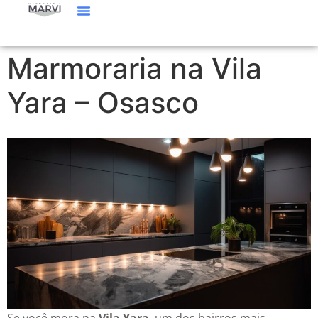
Marmoraria na Vila
Yara – Osasco
Se você mora na
Vila Yara
, um dos bairros mais