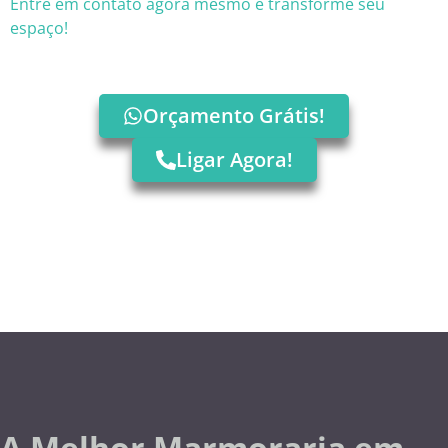
Entre em contato agora mesmo e transforme seu
espaço!
Orçamento Grátis!
Ligar Agora!
A Melhor Marmoraria em