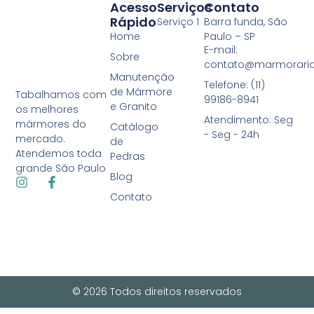
Acesso
Serviços
Contato
Rápido
Serviço 1
Barra funda, São
Home
Paulo – SP
E-mail:
Sobre
contato@marmoraria
Manutenção
Telefone: (11)
de Mármore
Tabalhamos com
99186-8941
e Granito
os melhores
Atendimento: Seg
mármores do
Catálogo
- Seg - 24h
mercado.
de
Atendemos toda
Pedras
grande São Paulo
Blog
Contato
© 2026 Todos direitos reservados