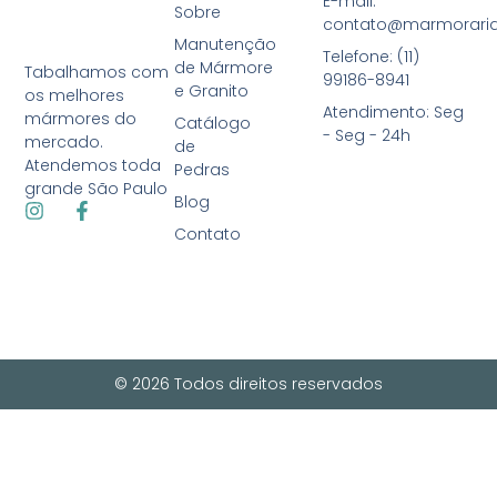
E-mail:
Sobre
contato@marmoraria
Manutenção
Telefone: (11)
de Mármore
Tabalhamos com
99186-8941
e Granito
os melhores
Atendimento: Seg
mármores do
Catálogo
- Seg - 24h
mercado.
de
Atendemos toda
Pedras
grande São Paulo
Blog
Contato
© 2026 Todos direitos reservados