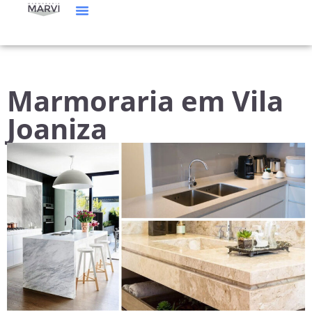
Manutenção De Mármore E Granito
Catálogo De Pedras
Marmoraria em Vila
Joaniza