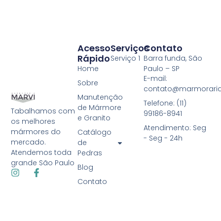
Acesso
Serviços
Contato
Rápido
Serviço 1
Barra funda, São
Home
Paulo – SP
E-mail:
Sobre
contato@marmoraria
Manutenção
Telefone: (11)
de Mármore
Tabalhamos com
99186-8941
e Granito
os melhores
Atendimento: Seg
mármores do
Catálogo
- Seg - 24h
mercado.
de
Atendemos toda
Pedras
grande São Paulo
Blog
Contato