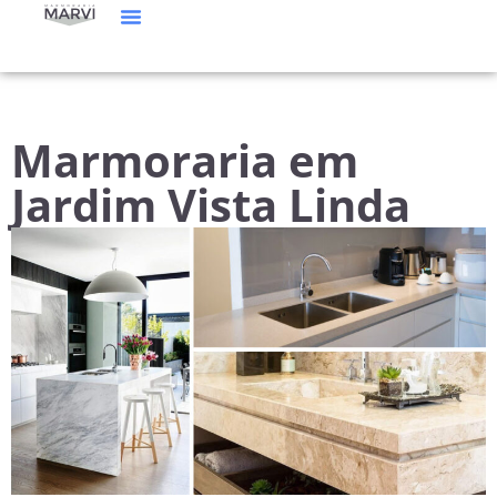
Manutenção De Mármore E Granito
Catálogo De Pedras
Marmoraria em
Jardim Vista Linda