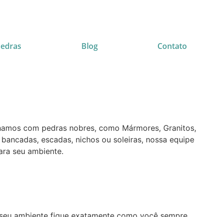
Pedras
Blog
Contato
alhamos com pedras nobres, como Mármores, Granitos,
 bancadas, escadas, nichos ou soleiras, nossa equipe
ara seu ambiente.
e seu ambiente fique exatamente como você sempre