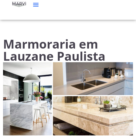
Manutenção De Mármore E Granito
Catálogo De Pedras
Marmoraria em
Lauzane Paulista